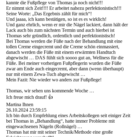
kannte die Fußpflege von Thomas ja noch nicht!!!
Er nimmt sich Zeit!!!! Er arbeitet nahezu perfektionistisch!!!
Seine Worte: „Das Ergebnis zählt für mich“!
Und jaaaa, ich kann bestätigen, so ist es es wirklich!
Und ganz ehrlich, wenn er mir die Nägel lackiert, dann hält der
Lack auch bis zum nächsten Termin und auch hierbei ist
Thomas sehr gründlich, ordentlich und perfektionistisch!
Bei Thomas werden die Füße nach der Behandlung mit eine
tollen Creme eingecremt und die Creme schön einmassiert,
danach werden die Füße mit einem erwärmten Handtuch
abgewischt … DAS fühlt sich soooo gut an, Wellness für die
Füße. Bei meiner vorherigen Fußpflegerin wurden die Füße
zwar am Ende auch eingecremt, aber dann (wenn überhaupt)
nur mit einem Zewa-Tuch abgewischt …
Mein Fazit: Nie wieder wo anders zur Fußpflege!
Thomas, wir sehen uns kommende Woche …
Ich freue mich drauf! 👍
Martina Ihnen
26.10.2024
23:59:15
Ich bin durch Empfehlung eines Arbeitskollegen seit einiger Zeit
bei Thomas in „Behandlung“, hatte immer Probleme mit
eingewachsenen Nägeln (Rollnägel) …
Thomas hat mir mit seiner Technik/Methode eine große