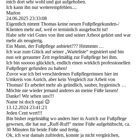
mich dort sehr wohl und gut aufgehoben.
Ich kann ihn nur weiterempfehlen....
Marion
24.06.2025
23:33:08
Eigentlich nimmt Thomas keine neuen Fußpflegekunden-/
Klienten mehr auf, weil er terminlich ausgebucht ist!
Habe sehr viel Gutes von ihm und seiner Arbeot gehört und war
mehr als neugierig.
Ein Mann, der Fußpflege anbietet??? Hmmmm …
Ich war zum Glück auf seiner „Warteliste“ registriert und bin
nun seit geraumer Zeit regelmäßig zur Fußpflege bei ihm.
Ich bin sooooo glücklich, endlich einen wirklich professionellen
Fußpfleger gefunden zu haben!
Zuvor war ich bei verschiedenen Fußpflegerinnen hier im
Umkreis von Aurich, aber kein Vergleich zur Arbeit von
Thomas! Er arbeitet mehr als gründlich, sauber, hygienisch …
Möchte nie wieder jemand anderes an meine Füße lassen!
Danke! Wir sehen uns!!!
Name ist doch egal 😉
13.12.2024
23:41:23
Jeden Cent wert!!!
Bin bisher regelmäßig wo anders hier in Aurich zur Fußpflege
gewesen, die hat nur „Ruff-Ruff“ meine Füße aufgehübscht, ca.
30 Minuten für beide Füße und fertig.
Ok, ich war damals zufrieden, konnte ja nicht vergleichen,