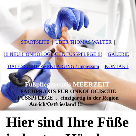
STARTSEITE
ÜBER THOMAS WALTER
!!! NEU!!! ONKOLOGISCHE FUSSPFLEGE !!!
GALERIE
DATENSCHUTZERKLÄRUNG / Impressum
KONTAKT
Fußpflegepraxis MEERZEIT
FACHPRAXIS FÜR ONKOLOGISCHE
FUSSPFLEGE
...
einzigartig in der Region
Aurich/Ostfriesland !!!
Hier sind Ihre Füße