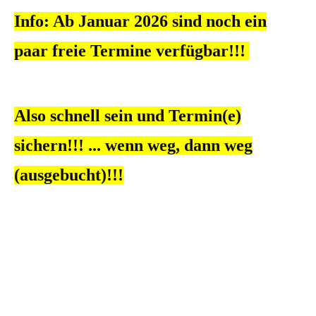
Info: Ab Januar 2026 sind noch ein
paar freie Termine verfügbar!!!
Also schnell sein und Termin(e)
sichern!!! ... wenn weg, dann weg
(ausgebucht)!!!